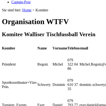
Captain-Post
Sie sind hier:
Home
>
Komitee
Organisation WTFV
Komitee Walliser Tischfussball Verein
Komitee
Name
Vorname
Telefon
email
079
Präsident
Regotz
Michel
322 04
Michel.Regotz@
86
079
Sportkoordinator+Vize-
Schwery
Dominic
610 37
dominic.schwery
Präs.
35
079
Turniere, Events
Eyer
Daniel
793 77
eyer.daniel@gma