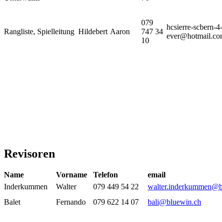
079
hcsierre-scbern-4
Rangliste, Spielleitung
Hildebert
Aaron
747 34
ever@hotmail.c
10
Revisoren
Name
Vorname
Telefon
email
Inderkummen
Walter
079 449 54 22
walter.inderkummen@b
Balet
Fernando
079 622 14 07
bali@bluewin.ch