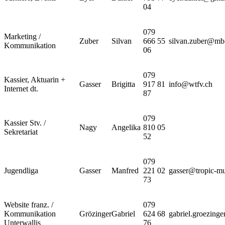
04
079
Marketing /
Zuber
Silvan
666 55
silvan.zuber@mb
Kommunikation
06
079
Kassier, Aktuarin +
Gasser
Brigitta
917 81
info@wtfv.ch
Internet dt.
87
079
Kassier Stv. /
Nagy
Angelika
810 05
Sekretariat
52
079
Jugendliga
Gasser
Manfred
221 02
gasser@tropic-mu
73
Website franz. /
079
Kommunikation
Grözinger
Gabriel
624 68
gabriel.groezing
Unterwallis
76