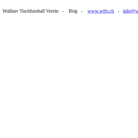
Walliser Tischfussball Verein - Brig -
www.wtfv.ch
-
info@w