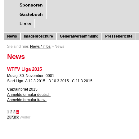
Sponsoren
Gästebuch
Links
News
Imagebroschüre
Generalversammlung
Presseberichte
Sie sind hier:
News / Infos
>
News
News
WTFV Liga 2015
Motag, 30. November -0001
Start Liga: A 12.3.2015 - B 10.3.2015 - C 11.3.2015
Captainbrief 2015
Anmeldeformular deutsch
Anmeldeformular franz.
1
2
3
4
Zurück
Weiter