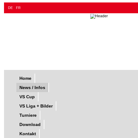
DE
FR
Home
News / Infos
VS Cup
VS Liga + Bilder
Turniere
Download
Kontakt