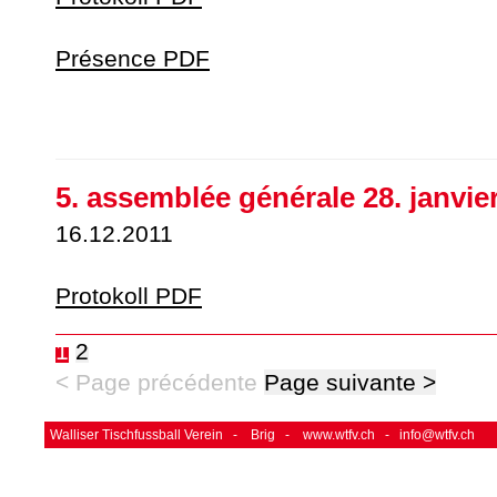
Présence PDF
5. assemblée générale 28. janvie
16.12.2011
Protokoll PDF
1
2
< Page précédente
Page suivante >
Walliser Tischfussball Verein - Brig -
www.wtfv.ch
-
info@wtfv.ch