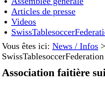
Assemblée générale
Articles de presse
Videos
SwissTablesoccerFederat
Vous êtes ici:
News / Infos
SwissTablesoccerFederation
Association faitière su