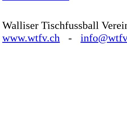
Walliser Tischfussball V
www.wtfv.ch
-
info@wtfv